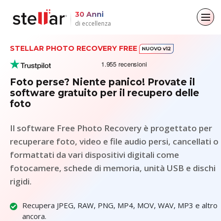
30 Anni
di eccellenza
STELLAR PHOTO RECOVERY FREE
Torna al menu principale
Torna al menu principale
Torna al menu principale
Torna al menu principale
Per gli individui
Per le aziende
Circa
Risorse
Foto perse? Niente panico! Provate il
software gratuito per il recupero delle
Recupero dati
Riparazione via e-mail
Azienda
Casi di studio
foto
Riparazione dei file
Leadership
Blogs
Convertitore di e-mail
Il software Free Photo Recovery è progettato per
recuperare foto, video e file audio persi, cancellati o
Cancellazione dei dati
Copertura Mediatica
Articoli
File & Riparazione dei file
formattati da vari dispositivi digitali come
Comunicati Stampa
Video
fotocamere, schede di memoria, unità USB e dischi
Recupero dati
rigidi.
Kit di strumenti
Recupera JPEG, RAW, PNG, MP4, MOV, WAV, MP3 e altro
ancora.