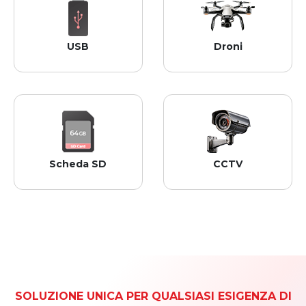
USB
Droni
Funziona con tutte le 
Compatibile con tutte le 
principali marche di 
marche di droni. 
chiavette USB.  
Scheda SD
CCTV
Compatibile con tutte le 
Compatibile con i principali  
principali marche di 
CCTV marche.
schede di memoria. 
SOLUZIONE UNICA PER QUALSIASI ESIGENZA DI