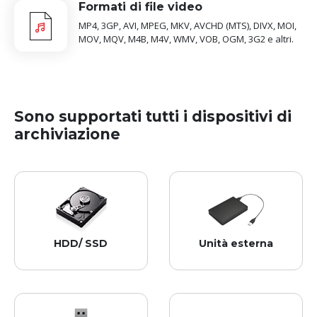
Formati di file video
MP4, 3GP, AVI, MPEG, MKV, AVCHD (MTS), DIVX, MOI,
MOV, MQV, M4B, M4V, WMV, VOB, OGM, 3G2 e altri.
Sono supportati tutti i dispositivi di
archiviazione
HDD/ SSD
Unità esterna
Supporta tutte le principali 
Funziona perfettamente 
marche di dischi 
con le migliori marche di 
rigidi/SSD.  
unità esterne.  