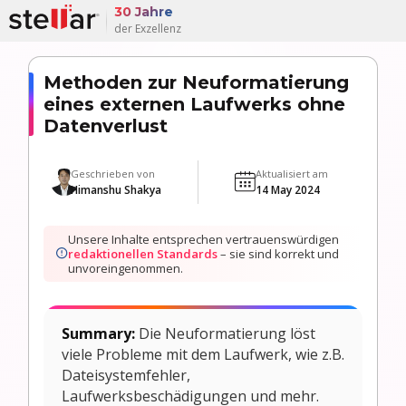
30 Jahre
der Exzellenz
Methoden zur Neuformatierung
eines externen Laufwerks ohne
Datenverlust
Geschrieben von
Aktualisiert am
Himanshu Shakya
14 May 2024
Unsere Inhalte entsprechen vertrauenswürdigen
redaktionellen Standards
– sie sind korrekt und
unvoreingenommen.
Summary:
Die Neuformatierung löst
viele Probleme mit dem Laufwerk, wie z.B.
Dateisystemfehler,
Laufwerksbeschädigungen und mehr.