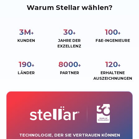
Warum Stellar wählen?
3
M
30
100
+
+
+
KUNDEN
JAHRE DER
F&E-INGENIEURE
EXZELLENZ
190
8000
120
+
+
+
LÄNDER
PARTNER
ERHALTENE
AUSZEICHNUNGEN
TECHNOLOGIE, DER SIE VERTRAUEN KÖNNEN