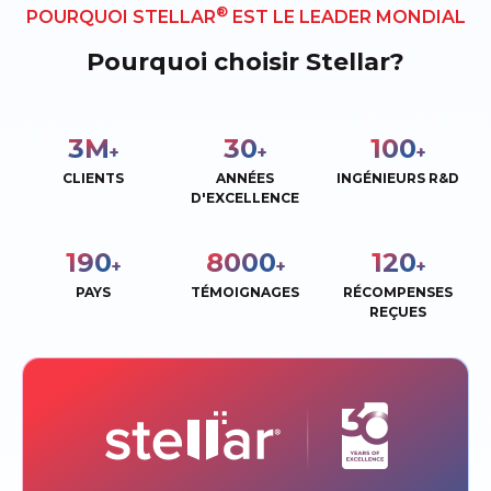
®
POURQUOI STELLAR
EST LE LEADER MONDIAL
Pourquoi choisir Stellar?
3
M
30
100
+
+
+
CLIENTS
ANNÉES
INGÉNIEURS R&D
D'EXCELLENCE
190
8000
120
+
+
+
PAYS
TÉMOIGNAGES
RÉCOMPENSES
REÇUES