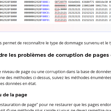
s permet de reconnaître le type de dommage survenu et le t
dre les problèmes de corruption de pages 
e niveau de page ou une corruption dans la base de données 
’une des méthodes ci-dessus, suivez les méthodes énumérées
les données en état.
u de la page
estauration de page” pour ne restaurer que les pages end
’agit d’une méthode plus rapide si vous ne devez remettre q