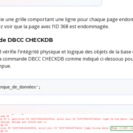
e une grille comportant une ligne pour chaque page endom
ez voir que la page avec l’ID 368 est endommagée.
ande DBCC CHECKDB
fie l’intégrité physique et logique des objets de la base 
r la commande DBCC CHECKDB comme indiqué ci-dessous pour 
mpue.
anque_de_données';