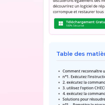
discuterons également des mo
découvrirez un logiciel de r
corrompue et restaurer tous 
Téléchargement Gratu
100% Sécurisé
Table des matiè
Comment reconnaître un
n°1. Exécutez l’instruct
2. exécutez la comma
3. utilisez l’option CH
4. exécutez la comma
Solutions pour résoudre
n°1 – Remettre le nivea