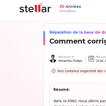
30 Années
d'excellence
Réparation de la base de 
Comment corrig
Mis à jour le
Mis à jo
Himanshu Shakya
23 Jul,
Nos contenus respectent des
n
Résumé:
dans ce billet, nous allons p