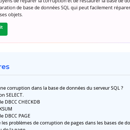
yens de réparer la corruption et de restaurer la base de d
éparation de base de données SQL qui peut facilement répar
ses objets.
it
res
e corruption dans la base de données du serveur SQL ?
ion SELECT.
nde DBCC CHECKDB
ECKSUM
nde DBCC PAGE
 les problèmes de corruption de pages dans les bases de d
u de la page