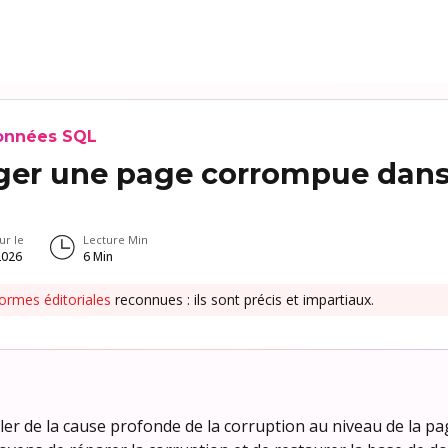
données SQL
er une page corrompue dans 
ur le
Lecture Min
 2026
6
Min
ormes éditoriales
reconnues : ils sont précis et impartiaux.
arler de la cause profonde de la corruption au niveau de la 