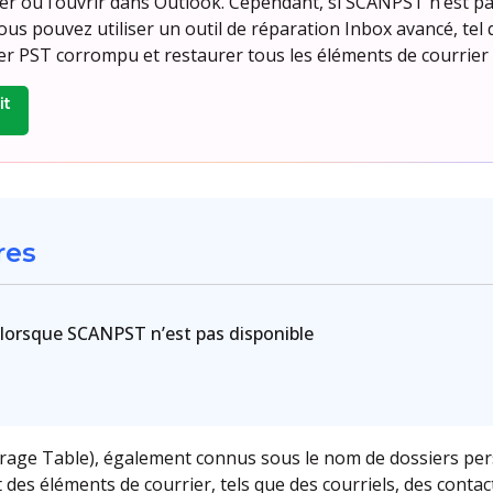
rter ou l’ouvrir dans Outlook. Cependant, si SCANPST n’est p
vous pouvez utiliser un outil de réparation Inbox avancé, tel 
ier PST corrompu et restaurer tous les éléments de courrier
it
res
T lorsque SCANPST n’est pas disponible
orage Table), également connus sous le nom de dossiers pers
es éléments de courrier, tels que des courriels, des contacts