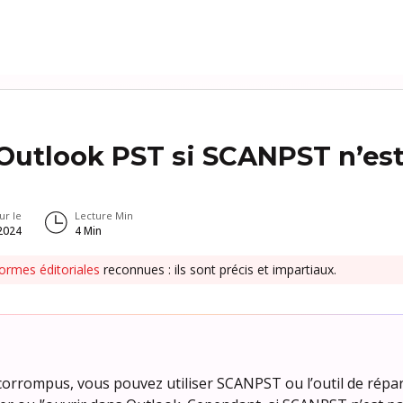
 Outlook PST si SCANPST n’es
ur le
Lecture Min
2024
4
Min
ormes éditoriales
reconnues : ils sont précis et impartiaux.
 corrompus, vous pouvez utiliser SCANPST ou l’outil de répa