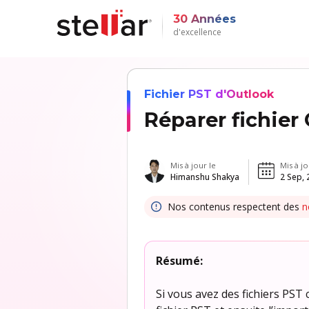
30 Années
d'excellence
Fichier PST d'Outlook
Réparer fichier
Mis à jour le
Mis à jo
Himanshu Shakya
2 Sep, 
Nos contenus respectent des
n
Résumé:
Si vous avez des fichiers PST