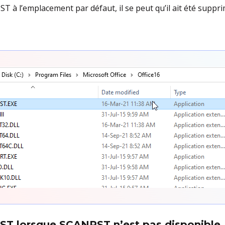
T à l’emplacement par défaut, il se peut qu’il ait été suppr
 PST lorsque SCANPST n’est pas disponible