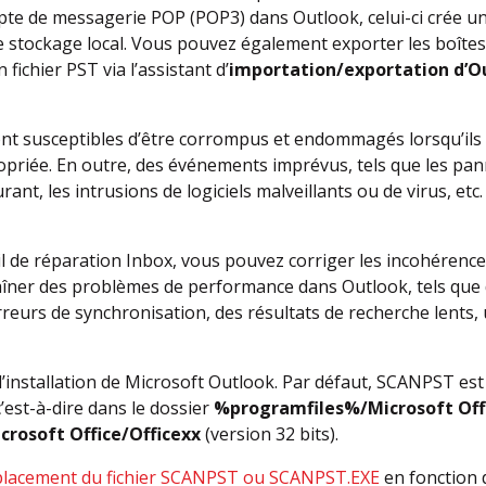
e de messagerie POP (POP3) dans Outlook, celui-ci crée un 
 stockage local. Vous pouvez également exporter les boîtes
 fichier PST via l’assistant d’
importation/exportation d’
sont susceptibles d’être corrompus et endommagés lorsqu’il
priée. En outre, des événements imprévus, tels que les pann
ant, les intrusions de logiciels malveillants ou de virus, e
il de réparation Inbox, vous pouvez corriger les incohérences
aîner des problèmes de performance dans Outlook, tels que d
erreurs de synchronisation, des résultats de recherche lent
’installation de Microsoft Outlook. Par défaut, SCANPST est
 c’est-à-dire dans le dossier
%programfiles%/Microsoft Off
rosoft Office/Officexx
(version 32 bits).
lacement du fichier SCANPST ou SCANPST.EXE
en fonction d