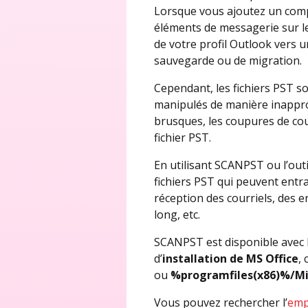
Lorsque vous ajoutez un compt
éléments de messagerie sur le
de votre profil Outlook vers un
sauvegarde ou de migration.
Cependant, les fichiers PST 
manipulés de manière inappro
brusques, les coupures de cour
fichier PST.
En utilisant SCANPST ou l’out
fichiers PST qui peuvent entr
réception des courriels, des 
long, etc.
SCANPST est disponible avec l
d’
installation de MS Office
,
ou
%programfiles(x86)%/Mic
Vous pouvez rechercher l’
emp