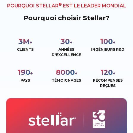
®
POURQUOI STELLAR
EST LE LEADER MONDIAL
Pourquoi choisir Stellar?
3
M
30
100
+
+
+
CLIENTS
ANNÉES
INGÉNIEURS R&D
D'EXCELLENCE
190
8000
120
+
+
+
PAYS
TÉMOIGNAGES
RÉCOMPENSES
REÇUES