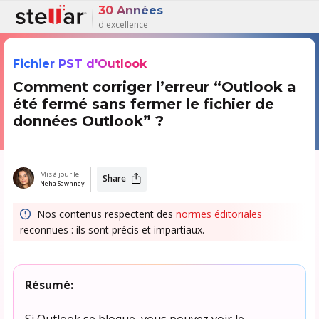
30 Années
d'excellence
Fichier PST d'Outlook
Comment corriger l’erreur “Outlook a
été fermé sans fermer le fichier de
données Outlook” ?
Mis à jour le
Share
Neha Sawhney
Nos contenus respectent des
normes éditoriales
reconnues : ils sont précis et impartiaux.
Résumé:
Si Outlook se bloque, vous pouvez voir le