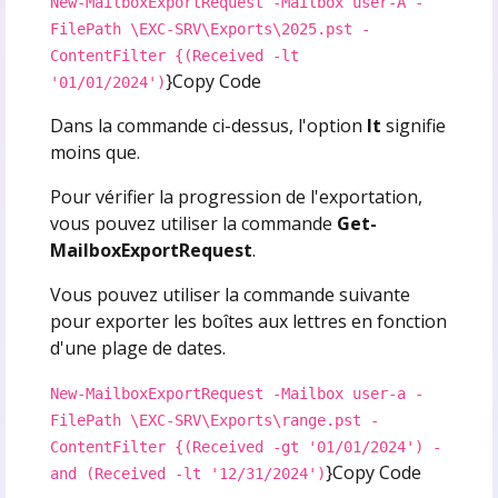
New-MailboxExportRequest -Mailbox user-A -
FilePath \EXC-SRV\Exports\2025.pst -
ContentFilter {(Received -lt
}Copy Code
'01/01/2024')
Dans la commande ci-dessus, l'option
lt
signifie
moins que.
Pour vérifier la progression de l'exportation,
vous pouvez utiliser la commande
Get-
MailboxExportRequest
.
Vous pouvez utiliser la commande suivante
pour exporter les boîtes aux lettres en fonction
d'une plage de dates.
New-MailboxExportRequest -Mailbox user-a -
FilePath \EXC-SRV\Exports\range.pst -
ContentFilter {(Received -gt '01/01/2024') -
}Copy Code
and (Received -lt '12/31/2024')