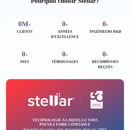
Pourquoi choisir Stellar?
0
M
0
0
+
+
+
CLIENTS
ANNÉES
INGÉNIEURS R&D
D'EXCELLENCE
0
0
0
+
+
+
PAYS
TÉMOIGNAGES
RÉCOMPENSES
REÇUES
TECHNOLOGIE À LAQUELLE VOUS
POUVEZ FAIRE CONFIANCE
Experts en soins des données depuis 1993