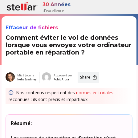
30 Années
d'excellence
Effaceur de fichiers
Comment éviter le vol de données
lorsque vous envoyez votre ordinateur
portable en réparation ?
Mis à jour le
Approuvé par
Share
Neha Sawhney
Rohit Arora
Nos contenus respectent des
normes éditoriales
reconnues : ils sont précis et impartiaux.
Résumé:
Les centres de réparation et d’entretien n’ont