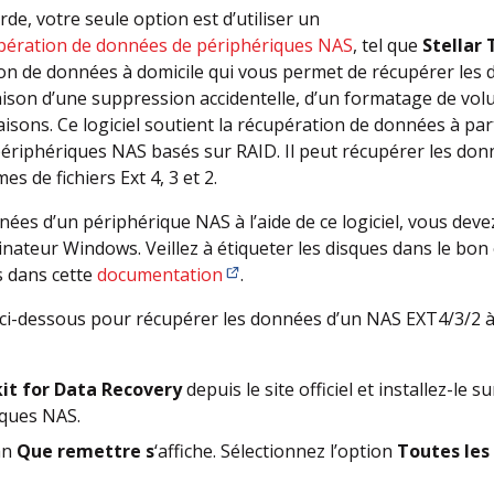
de, votre seule option est d’utiliser un
cupération de données de périphériques NAS
, tel que
Stellar 
tion de données à domicile qui vous permet de récupérer les
ison d’une suppression accidentelle, d’un formatage de volu
aisons. Ce logiciel soutient la récupération de données à pa
ériphériques NAS basés sur RAID. Il peut récupérer les don
s de fichiers Ext 4, 3 et 2.
ées d’un périphérique NAS à l’aide de ce logiciel, vous devez
nateur Windows. Veillez à étiqueter les disques dans le bon o
s dans cette
documentation
.
ci-dessous pour récupérer les données d’un NAS EXT4/3/2 à l’
kit for Data Recovery
depuis le site officiel et installez-l
sques NAS.
ran
Que remettre s
‘affiche. Sélectionnez l’option
Toutes le