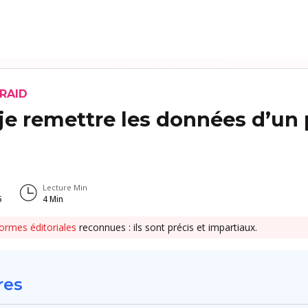
 RAID
e remettre les données d’un 
Lecture Min
5
4
Min
ormes éditoriales
reconnues : ils sont précis et impartiaux.
res