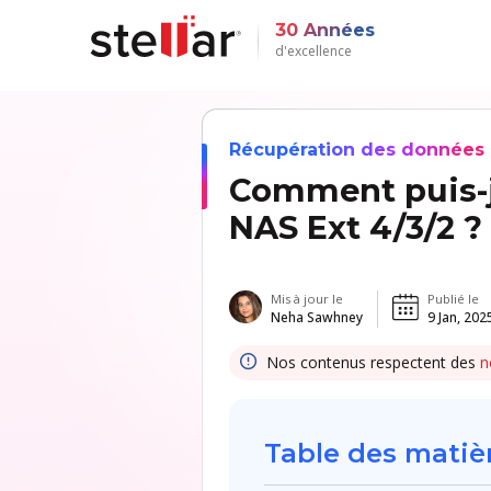
30 Années
d'excellence
Récupération des données
Comment puis-j
NAS Ext 4/3/2 ?
Mis à jour le
Publié le
Neha Sawhney
9 Jan, 202
Nos contenus respectent des
n
Table des matiè