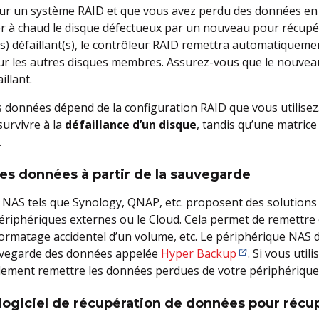
 sur un système RAID et que vous avez perdu des données en
r à chaud le disque défectueux par un nouveau pour récupér
(s) défaillant(s), le contrôleur RAID remettra automatiquem
 sur les autres disques membres. Assurez-vous que le nouvea
illant.
s données dépend de la configuration RAID que vous utilisez. 
survivre à la
défaillance d’un disque
, tandis qu’une matrice
.
les données à partir de la sauvegarde
s NAS tels que Synology, QNAP, etc. proposent des solution
ériphériques externes ou le Cloud. Cela permet de remettre en
formatage accidentel d’un volume, etc. Le périphérique NAS 
auvegarde des données appelée
Hyper Backup
. Si vous util
lement remettre les données perdues de votre périphérique 
n logiciel de récupération de données pour réc