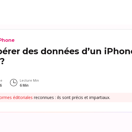
iPhone
rer des données d’un iPhon
 ?
le
Lecture Min
26
6
Min
ormes éditoriales
reconnues : ils sont précis et impartiaux.