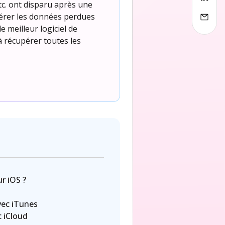
tc. ont disparu après une
cupérer les données perdues
 meilleur logiciel de
à récupérer toutes les
r iOS ?
vec iTunes
c iCloud