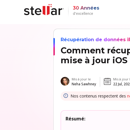
30 Années
d'excellence
Récupération de données 
Comment récupé
mise à jour iOS
Mis à jour le
Mis à jour 
Neha Sawhney
22 Jul, 20
Nos contenus respectent des
n
Résumé: