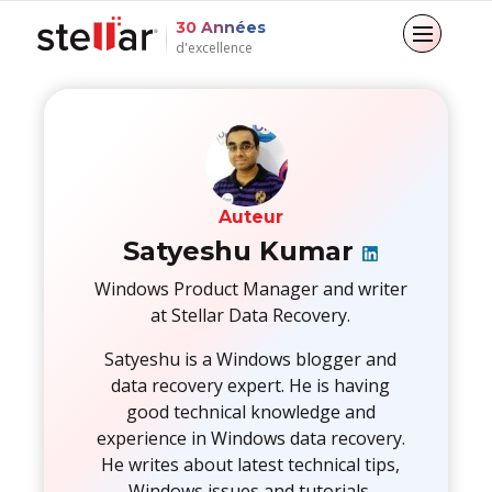
30 Années
d'excellence
Retour au menu principal
Retour au menu principal
Retour au menu principal
Retour au menu principal
POUR LES PARTICULIERS
POUR LES ENTREPRISES
A PROPOS DE
RESSOURCES
Récupération de données
Réparation email
Company
Aide
Auteur
Satyeshu Kumar
Réparation de fichiers
Leadership
Blogs
Email Converter
Windows Product Manager and writer
at Stellar Data Recovery.
Effacement des données
Couverture médiatique
Articles
File & Database Réparation
Satyeshu is a Windows blogger and
Communiqués de presse
Videos
Récupération de données
data recovery expert. He is having
good technical knowledge and
Toolkit
experience in Windows data recovery.
He writes about latest technical tips,
Forensique
Windows issues and tutorials.