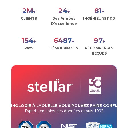
2
M
27
90
+
+
+
CLIENTS
Des Années
INGÉNIEURS R&D
D'excellence
172
7255
108
+
+
+
PAYS
TÉMOIGNAGES
RÉCOMPENSES
REÇUES
TECHNOLOGIE À LAQUELLE VOUS POUVEZ FAIRE CONFIANCE
Experts en soins des données depuis 1993