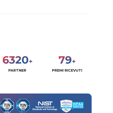
8000
100
+
+
PARTNER
PREMI RICEVUTI