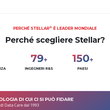
®
PERCHÉ STELLAR
È LEADER MONDIALE
Perché scegliere Stellar?
100
190
+
+
NZA
INGEGNERI R&S
PAESI
LOGIA DI CUI CI SI PUÒ FIDARE
 di Data Care dal 1993