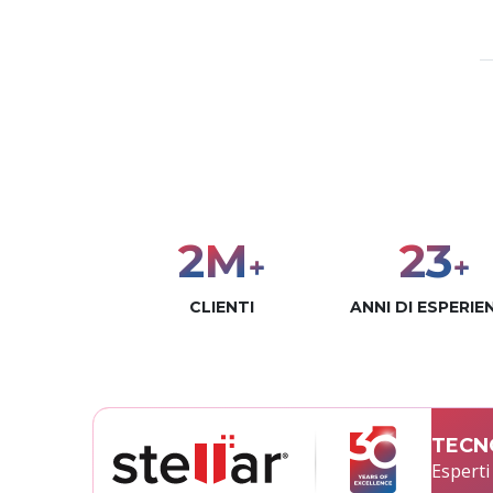
3
M
30
+
+
CLIENTI
ANNI DI ESPERIE
TECNO
Esperti