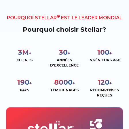
®
POURQUOI STELLAR
EST LE LEADER MONDIAL
Pourquoi choisir Stellar?
3
M
30
100
+
+
+
CLIENTS
ANNÉES
INGÉNIEURS R&D
D'EXCELLENCE
190
8000
120
+
+
+
PAYS
TÉMOIGNAGES
RÉCOMPENSES
REÇUES