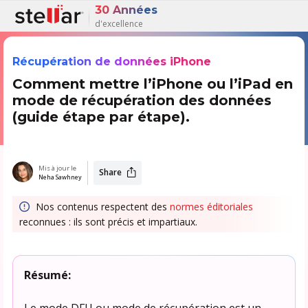
30 Années
d'excellence
Récupération de données iPhone
Comment mettre l’iPhone ou l’iPad en
mode de récupération des données
(guide étape par étape).
Mis à jour le
Share
Neha Sawhney
Nos contenus respectent des
normes éditoriales
reconnues : ils sont précis et impartiaux.
Résumé:
Le mode DFU ou mode de récupération est un