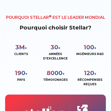
®
POURQUOI STELLAR
EST LE LEADER MONDIAL
Pourquoi choisir Stellar?
3
M
30
100
+
+
+
CLIENTS
ANNÉES
INGÉNIEURS R&D
D'EXCELLENCE
190
8000
120
+
+
+
PAYS
TÉMOIGNAGES
RÉCOMPENSES
REÇUES