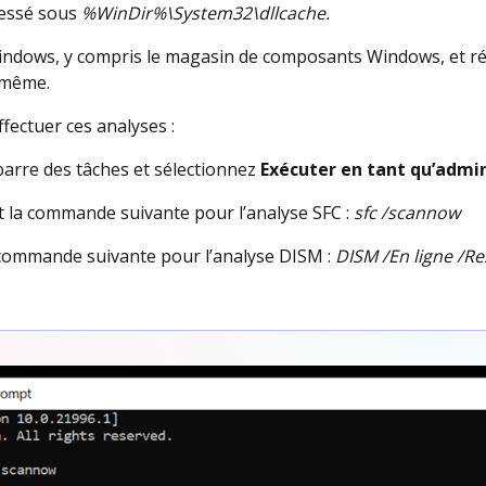
ressé sous
%WinDir%\System32\dllcache.
Windows, y compris le magasin de composants Windows, et ré
-même.
fectuer ces analyses :
barre des tâches et sélectionnez
Exécuter en tant qu’admi
 la commande suivante pour l’analyse SFC :
sfc /scannow
 commande suivante pour l’analyse DISM :
DISM /En ligne /R