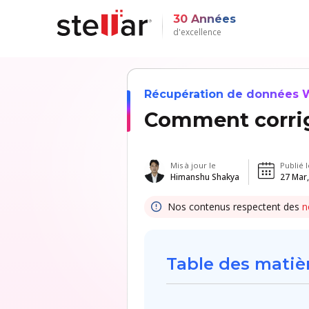
30 Années
d'excellence
Récupération de données W
Comment corrig
Mis à jour le
Publié l
Himanshu Shakya
27 Mar
Nos contenus respectent des
n
Table des matiè