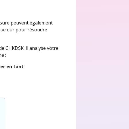
’usure peuvent également
sque dur pour résoudre
de CHKDSK. Il analyse votre
e :
er en tant