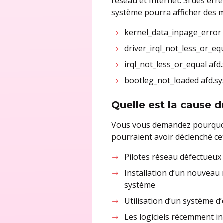
réseau et Internet. Si des err
système pourra afficher des m
kernel_data_inpage_error 
driver_irql_not_less_or_equ
irql_not_less_or_equal afd.
bootleg_not_loaded afd.sy
Quelle est la cause 
Vous vous demandez pourquoi l
pourraient avoir déclenché cet
Pilotes réseau défectueux 
Installation d’un nouveau
système
Utilisation d’un système d
Les logiciels récemment ins