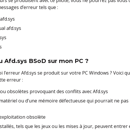
eurs se produisent avec ce pilote, vous ne pourrez pas vous c
essages d’erreur tels que :
afd.sys
al afd.sys
sys
s
du Afd.sys BSoD sur mon PC ?
’erreur Afd.sys se produit sur votre PC Windows ? Voici qu
te erreur :
ou obsolètes provoquant des conflits avec Afd.sys
 matériel ou d’une mémoire défectueuse qui pourrait ne pas 
’exploitation obsolète
tallés, tels que les jeux ou les mises à jour, peuvent entrer 