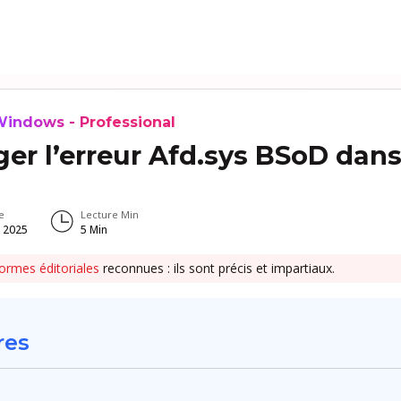
indows - Professional
er l’erreur Afd.sys BSoD dan
e
Lecture Min
, 2025
5
Min
ormes éditoriales
reconnues : ils sont précis et impartiaux.
res