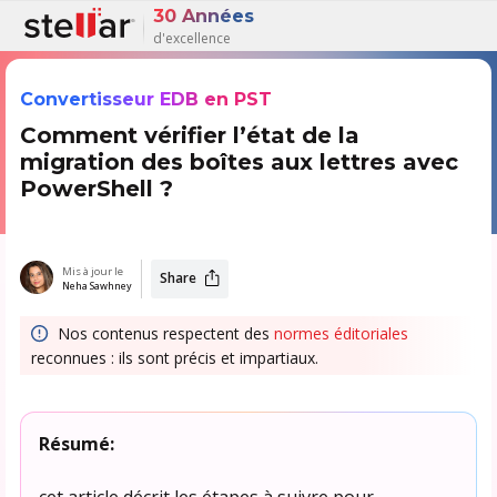
30 Années
d'excellence
Convertisseur EDB en PST
Comment vérifier l’état de la
migration des boîtes aux lettres avec
PowerShell ?
Mis à jour le
Share
Neha Sawhney
Nos contenus respectent des
normes éditoriales
reconnues : ils sont précis et impartiaux.
Résumé:
cet article décrit les étapes à suivre pour