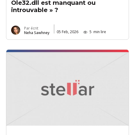
Ole32.dll est manquant ou
introuvable » ?
Par écrit
05 Feb, 2026
5
min lire
Neha Sawhney