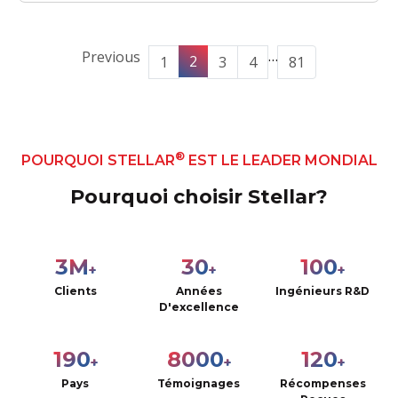
…
Previous
2
1
3
4
81
®
POURQUOI STELLAR
EST LE LEADER MONDIAL
Pourquoi choisir Stellar?
3
M
30
100
+
+
+
Clients
Années
Ingénieurs R&D
D'excellence
190
8000
120
+
+
+
Pays
Témoignages
Récompenses