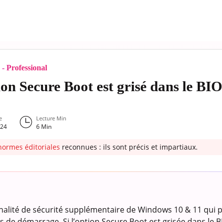
- Professional
n Secure Boot est grisé dans le B
e
Lecture Min
024
6
Min
normes éditoriales
reconnues : ils sont précis et impartiaux.
nalité de sécurité supplémentaire de Windows 10 & 11 qui 
de démarrage. Si l’option Secure Boot est grisée dans le BI