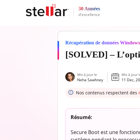
30 Années
d'excellence
Récupération de données Windows 
[SOLVED] – L’optio
Mis à jour le
Mis à jour l
Neha Sawhney
11 Dec, 2
Nos contenus respectent des
Résumé:
Secure Boot est une fonction
système pendant le processus 