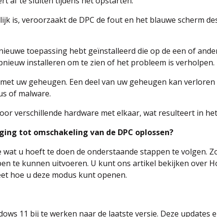
af te sluiten tijdens het opstarten.
ijk is, veroorzaakt de DPC de fout en het blauwe scherm de
nieuwe toepassing hebt geïnstalleerd die op de een of andere
opnieuw installeren om te zien of het probleem is verholpen.
 met uw geheugen. Een deel van uw geheugen kan verloren z
rus of malware.
oor verschillende hardware met elkaar, wat resulteert in het
poging tot omschakeling van de DPC oplossen?
ge wat u hoeft te doen de onderstaande stappen te volgen. Zo
 te kunnen uitvoeren. U kunt ons artikel bekijken over Ho
weet hoe u deze modus kunt openen.
ws 11 bij te werken naar de laatste versie. Deze updates e