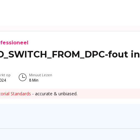
fessioneel
D_SWITCH_FROM_DPC-fout i
rkt op
Minuut Lezen
2024
8
Min
torial Standards
- accurate & unbiased.