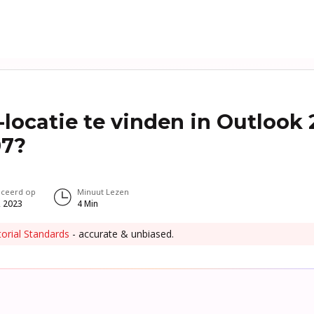
locatie te vinden in Outlook 2
07?
iceerd op
Minuut Lezen
, 2023
4
Min
torial Standards
- accurate & unbiased.