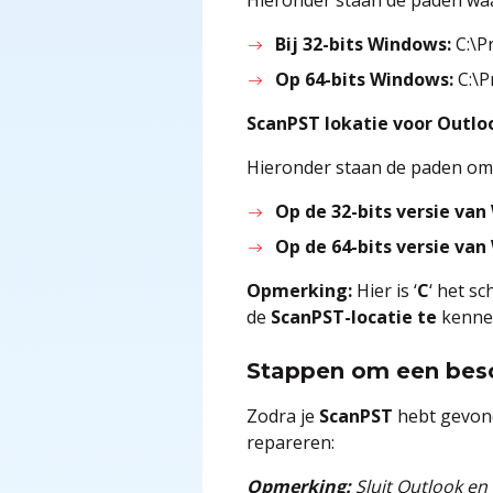
Bij 32-bits Windows:
C:\P
Op 64-bits Windows:
C:\P
ScanPST lokatie voor Outlo
Hieronder staan de paden om 
Op de 32-bits versie van
Op de 64-bits versie van
Opmerking:
Hier is ‘
C
‘ het s
de
ScanPST-locatie te
kenne
Stappen om een besc
Zodra je
ScanPST
hebt gevond
repareren:
Opmerking:
Sluit Outlook en