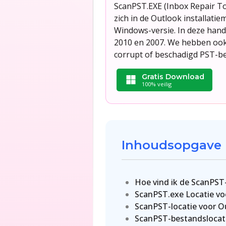
ScanPST.EXE (Inbox Repair T
zich in de Outlook installati
Windows-versie. In deze handl
2010 en 2007. We hebben ook 
corrupt of beschadigd PST-be
Gratis Download
100% veilig
Inhoudsopgave
Hoe vind ik de ScanPST-
ScanPST.exe Locatie voo
ScanPST-locatie voor O
ScanPST-bestandslocat