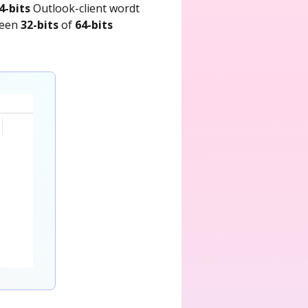
4-bits
Outlook-client wordt
e een
32-bits
of
64-bits