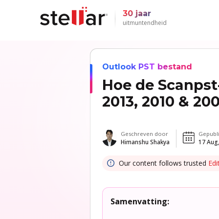
30 jaar
uitmuntendheid
Outlook PST bestand
Hoe de Scanpst-
2013, 2010 & 20
Geschreven door
Gepubl
Himanshu Shakya
17 Aug
Our content follows trusted
Edi
Samenvatting: