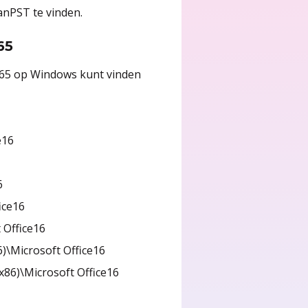
anPST te vinden.
65
365 op Windows kunt vinden
e16
6
ice16
Office16
6)\Microsoft Office16
(x86)\Microsoft Office16