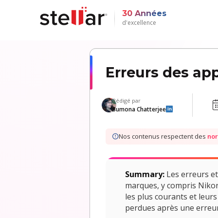
30 Années
d'excellence
Erreurs des ap
Rédigé par
Sumona Chatterjee
in
Nos contenus respectent des
nor
Summary:
Les erreurs et
marques, y compris Nikon
les plus courants et leu
perdues après une erreur