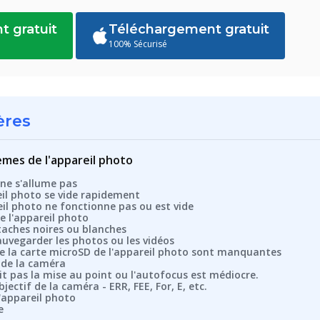
 gratuit
Téléchargement gratuit
100% Sécurisé
ères
mes de l'appareil photo
 ne s'allume pas
eil photo se vide rapidement
eil photo ne fonctionne pas ou est vide
de l'appareil photo
taches noires ou blanches
auvegarder les photos ou les vidéos
de la carte microSD de l'appareil photo sont manquantes
 de la caméra
it pas la mise au point ou l'autofocus est médiocre.
bjectif de la caméra - ERR, FEE, For, E, etc.
l'appareil photo
e