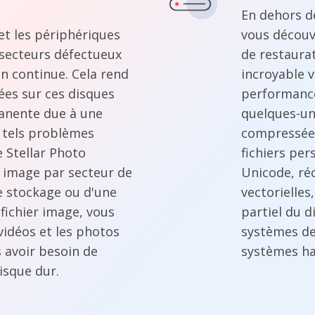
En dehors de
 et les périphériques
vous découvr
secteurs défectueux
de restaura
on continue. Cela rend
incroyable v
ées sur ces disques
performance
anente due à une
quelques-un
e tels problèmes
compressées
e Stellar Photo
fichiers per
 image par secteur de
Unicode, réc
e stockage ou d'une
vectorielles
 fichier image, vous
partiel du 
vidéos et les photos
systèmes de 
 avoir besoin de
systèmes ha
isque dur.