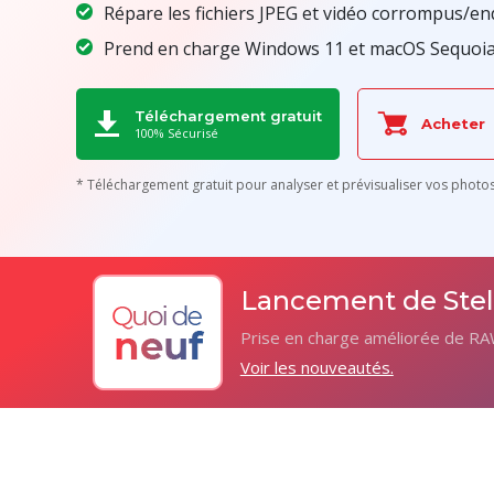
Répare les fichiers JPEG et vidéo corrompus/
Prend en charge Windows 11 et macOS Sequoia
Téléchargement gratuit
Acheter
100% Sécurisé
* Téléchargement gratuit pour analyser et prévisualiser vos phot
Lancement de Stell
Prise en charge améliorée de RAW
Voir les nouveautés.