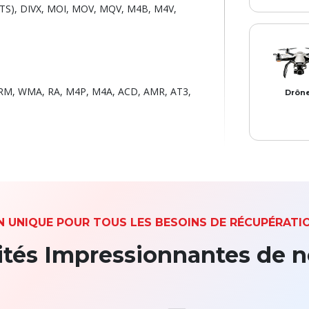
TS), DIVX, MOI, MOV, MQV, M4B, M4V,
Prend en c
toutes l
principa
marques
disques dur
 RM, WMA, RA, M4P, M4A, ACD, AMR, AT3,
Drôn
Compatible
toutes les 
de dron
N UNIQUE POUR TOUS LES BESOINS DE RÉCUPÉRATI
ités Impressionnantes de no