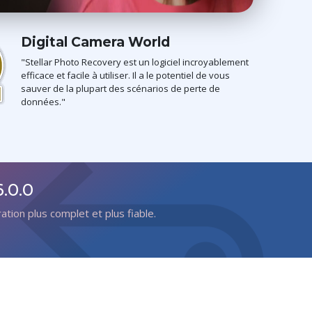
Digital Camera World
"Stellar Photo Recovery est un logiciel incroyablement
efficace et facile à utiliser. Il a le potentiel de vous
sauver de la plupart des scénarios de perte de
données."
.0.0
tion plus complet et plus fiable.