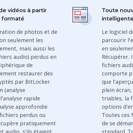
e vidéos à partir
Toute nouv
 formaté
intelligent
ération de photos et de
Le logiciel 
on seulement les
parcourir l
lement, mais aussi les
en seulement
chiers audio) perdus en
Récupérer. I
riphérique de
fichiers aud
alement restaurer des
comporte pl
ryptés par BitLocker.
que l'aperçu
n (analyse
plein écran,
l'analyse rapide
triables, la
analyse approfondie
options d'en
 fichiers perdus ou
Toutes ces 
 récupère pratiquement
de se démar
t audio, s'ils étaient
standard. To