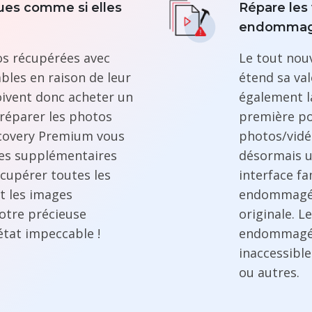
ues comme si elles
Répare les
endomma
tos récupérées avec
Le tout nou
ables en raison de leur
étend sa va
oivent donc acheter un
également la
réparer les photos
première po
ecovery Premium vous
photos/vidé
es supplémentaires
désormais u
écupérer toutes les
interface fa
t les images
endommagées
otre précieuse
originale. Le
état impeccable !
endommagée
inaccessibl
ou autres.