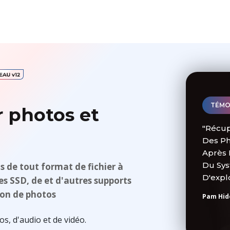
TÉMO
r photos et
"Récup
Des P
Après 
Du Sy
s de tout format de fichier à
D'explo
ues SSD, de et d'autres supports
ion de photos
Pam Hid
s, d'audio et de vidéo.