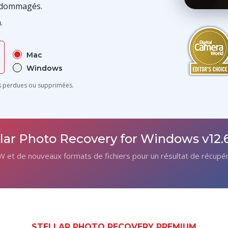
endommagés.
.
Mac
Windows
os perdues ou supprimées.
ar Photo Recovery for Windows v12.6
 et de nouveaux formats de fichiers pour un résultat de récupéra
STELLAR PHOTO RECOVERY PREMIUM