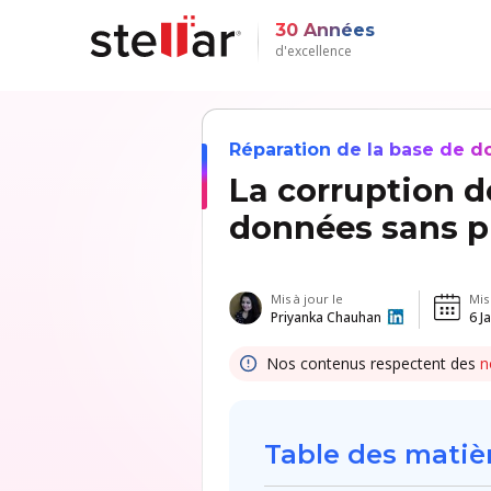
30 Années
d'excellence
Réparation de la base de 
La corruption d
données sans p
Mis à jour le
Mis
Priyanka Chauhan
6 J
Nos contenus respectent des
n
Table des matiè