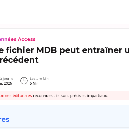
données Access
e fichier MDB peut entraîner 
récédent
 à jour le
Lecture Min
an, 2026
5
Min
ormes éditoriales
reconnues : ils sont précis et impartiaux.
res