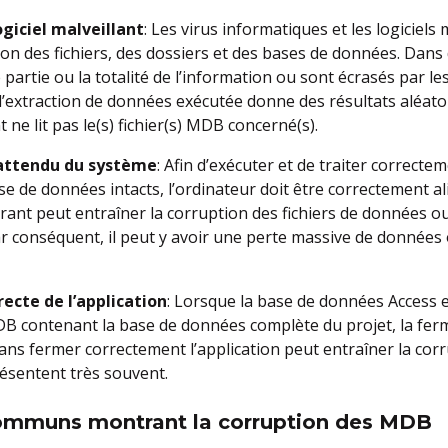
ogiciel malveillant
: Les virus informatiques et les logiciels
on des fichiers, des dossiers et des bases de données. Dans de
artie ou la totalité de l’information ou sont écrasés par les 
extraction de données exécutée donne des résultats aléatoi
e lit pas le(s) fichier(s) MDB concerné(s).
nattendu du système
: Afin d’exécuter et de traiter correct
se de données intacts, l’ordinateur doit être correctement a
ant peut entraîner la corruption des fichiers de données o
r conséquent, il peut y avoir une perte massive de données
recte de l’application
: Lorsque la base de données Access 
r MDB contenant la base de données complète du projet, la fe
 sans fermer correctement l’application peut entraîner la cor
présentent très souvent.
ommuns montrant la corruption des MDB