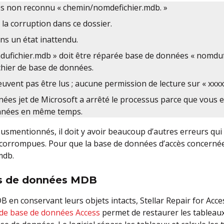
s non reconnu « chemin/nomdefichier.mdb. »
 la corruption dans ce dossier.
ns un état inattendu.
ufichier.mdb » doit être réparée base de données « nomdufi
chier de base de données.
vent pas être lus ; aucune permission de lecture sur « xxxx 
es jet de Microsoft a arrêté le processus parce que vous et
nnées en même temps.
smentionnés, il doit y avoir beaucoup d’autres erreurs qui c
corrompues. Pour que la base de données d’accès concernée 
mdb.
es de données MDB
B en conservant leurs objets intacts, Stellar Repair for Acces
 de base de données Access
permet de restaurer les tableaux, 