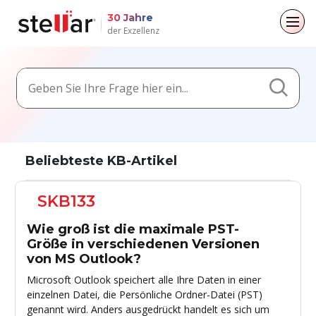
30 Jahre
der Exzellenz
Zurück zum Hauptmenü
Zurück zum Hauptmenü
Zurück zum Hauptmenü
Zurück zum Hauptmenü
Für Einzelpersonen
Für Unternehmen
Über
Ressourcen
Datenwiederherstellung
Exchange Reparatur
Unternehmen
Blogs
Beliebteste KB-Artikel
Dateireparatur
Leiterschaft
Artikel
E-Mail-Konverter
SKB133
Datenlöschung
Medienberichterstattung
Videos
File & Database Repair
Wie groß ist die maximale PST-
Pressemitteilungen
Datenwiederherstellung
Größe in verschiedenen Versionen
von MS Outlook?
Karriere
Löschung von Daten
Microsoft Outlook speichert alle Ihre Daten in einer
einzelnen Datei, die Persönliche Ordner-Datei (PST)
Toolkit
genannt wird. Anders ausgedrückt handelt es sich um