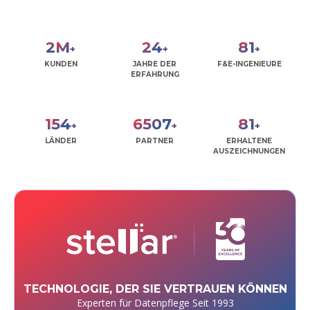
2
M
27
90
+
+
+
KUNDEN
JAHRE DER
F&E-INGENIEURE
ERFAHRUNG
172
7270
90
+
+
+
LÄNDER
PARTNER
ERHALTENE
AUSZEICHNUNGEN
TECHNOLOGIE, DER SIE VERTRAUEN KÖNNEN
Experten für Datenpflege Seit 1993