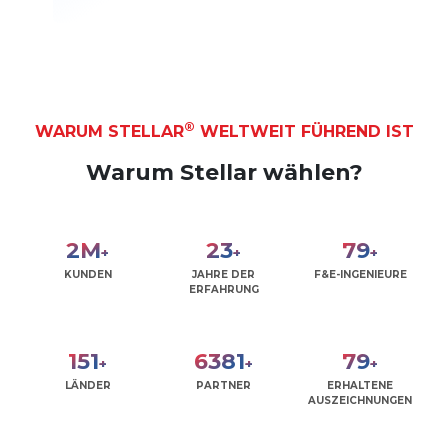
®
WARUM STELLAR
WELTWEIT FÜHREND IST
Warum Stellar wählen?
2
M
28
95
+
+
+
KUNDEN
JAHRE DER
F&E-INGENIEURE
ERFAHRUNG
181
7640
95
+
+
+
LÄNDER
PARTNER
ERHALTENE
AUSZEICHNUNGEN