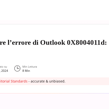
re l’errore di Outlook 0X8004011d: I
ato su
Min Lettura
, 2024
8
Min
itorial Standards
- accurate & unbiased.