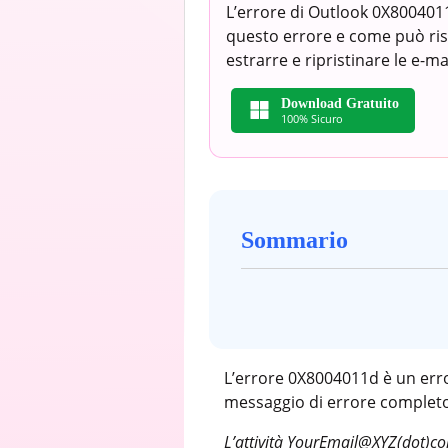
L’errore di Outlook 0X8004011d
questo errore e come può riso
estrarre e ripristinare le e-mai
Download Gratuito
100% Sicuro
Sommario
L’errore 0X8004011d è un error
messaggio di errore completo 
L’attività YourEmail@XYZ(dot)com