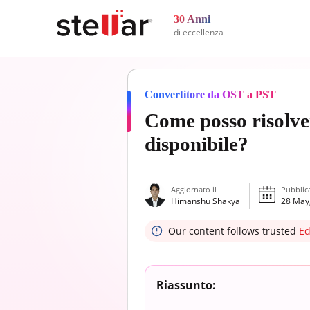
30 Anni
di eccellenza
Convertitore da OST a PST
Come posso risolve
disponibile?
Aggiornato il
Pubblic
Himanshu Shakya
28 May
Our content follows trusted
Ed
Riassunto: