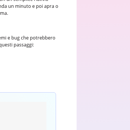
tenda un minuto e poi apra o
ema.
lemi e bug che potrebbero
questi passaggi: