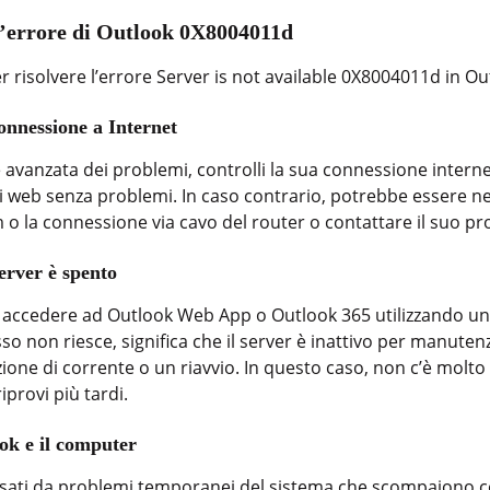
l’errore di Outlook 0X8004011d
r risolvere l’errore Server is not available 0X8004011d in Ou
connessione a Internet
e avanzata dei problemi, controlli la sua connessione internet.
ti web senza problemi. In caso contrario, potrebbe essere ne
m o la connessione via cavo del router o contattare il suo pr
server è spento
d accedere ad Outlook Web App o Outlook 365 utilizzando un
sso non riesce, significa che il server è inattivo per manute
one di corrente o un riavvio. In questo caso, non c’è molto
iprovi più tardi.
ok e il computer
ausati da problemi temporanei del sistema che scompaiono c