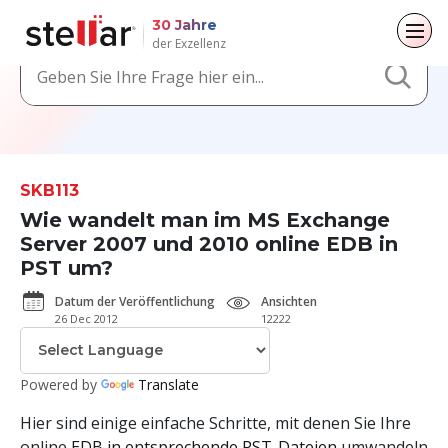
30 Jahre
der Exzellenz
Zurück zum Hauptmenü
Zurück zum Hauptmenü
Zurück zum Hauptmenü
Zurück zum Hauptmenü
Für Einzelpersonen
Für Unternehmen
Über
Ressourcen
SKB113
Datenwiederherstellung
Exchange Reparatur
Unternehmen
Blogs
Wie wandelt man im MS Exchange
Dateireparatur
Server 2007 und 2010 online EDB in
Leiterschaft
Artikel
E-Mail-Konverter
PST um?
Datenlöschung
Medienberichterstattung
Videos
File & Database Repair
Datum der Veröffentlichung
Ansichten
26 Dec 2012
12222
Pressemitteilungen
Datenwiederherstellung
Karriere
Powered by
Translate
Löschung von Daten
Hier sind einige einfache Schritte, mit denen Sie Ihre
Toolkit
online
EDB in entsprechende PST-Dateien
umwandeln