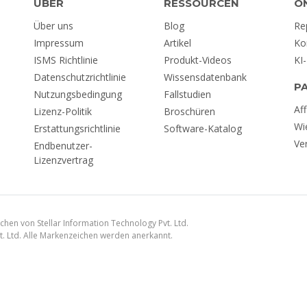
ÜBER
RESSOURCEN
O
Über uns
Blog
Re
Impressum
Artikel
Ko
ISMS Richtlinie
Produkt-Videos
KI
Datenschutzrichtlinie
Wissensdatenbank
P
Nutzungsbedingung
Fallstudien
Aff
Lizenz-Politik
Broschüren
Wi
Erstattungsrichtlinie
Software-Katalog
Ve
Endbenutzer-
Lizenzvertrag
chen von Stellar Information Technology Pvt. Ltd.
t. Ltd. Alle Markenzeichen werden anerkannt.