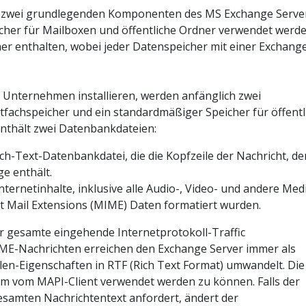
e zwei grundlegenden Komponenten des MS Exchange Server
icher für Mailboxen und öffentliche Ordner verwendet werde
r enthalten, wobei jeder Datenspeicher mit einer Exchang
 Unternehmen installieren, werden anfänglich zwei
tfachspeicher und ein standardmäßiger Speicher für öffentl
nthält zwei Datenbankdateien:
ch-Text-Datenbankdatei, die die Kopfzeile der Nachricht, de
e enthält.
ternetinhalte, inklusive alle Audio-, Video- und andere Med
t Mail Extensions (MIME) Daten formatiert wurden.
r gesamte eingehende Internetprotokoll-Traffic
IME-Nachrichten erreichen den Exchange Server immer als
len-Eigenschaften in RTF (Rich Text Format) umwandelt. Die
 um vom MAPI-Client verwendet werden zu können. Falls der
esamten Nachrichtentext anfordert, ändert der