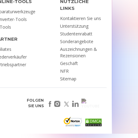
NLINE-TOOLS
NÜTZLICHE
LINKS
paraturwerkzeuge
Kontaktieren Sie uns
nverter-Tools
Unterstützung
-Tools
Studentenrabatt
ARTNER
Sonderangebote
iliates
Auszeichnungen &
Rezensionen
ederverkäufer
Geschäft
rtriebspartner
NFR
Sitemap
FOLGEN
SIE UNS