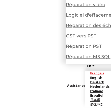
Réparation vidéo
Logiciel d'effaceme
Réparation des éc
OST vers PST
Réparation PST
Réparation MS SQL
FR
Français
English
Deutsch
Assistance
Nederlands
Italiano
Español
日本語
简体中文