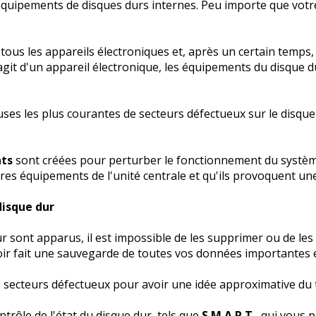
 équipements de disques durs internes. Peu importe que votre
ous les appareils électroniques et, après un certain temps,
git d'un appareil électronique, les équipements du disqu
auses les plus courantes de secteurs défectueux sur le disqu
nts
sont créées pour perturber le fonctionnement du système 
res équipements de l'unité centrale et qu'ils provoquent u
disque dur
 sont apparus, il est impossible de les supprimer ou de les 
ir fait une sauvegarde de toutes vos données importantes e
s secteurs défectueux pour avoir une idée approximative du te
ontrôle de l'état du disque dur, tels que
S.M.A.R.T.
, qui vous 