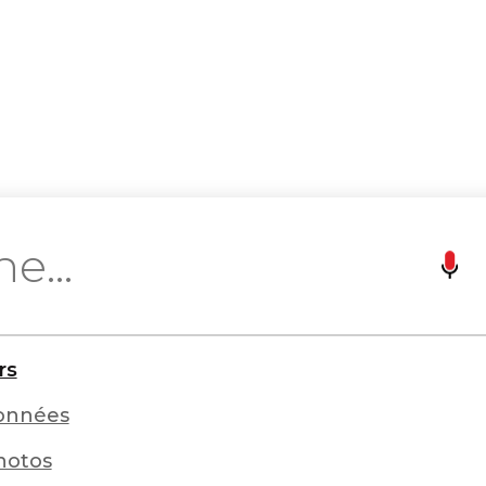
rs
onnées
hotos