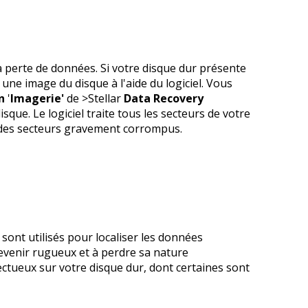
Réparer Excel
Standard
Standard
Effaceur iPhone
Toolkit
Standard
la perte de données. Si votre disque dur présente
Réparer MS Access
Toolkit
ne image du disque à l'aide du logiciel. Vous
on
'
Imagerie'
de >Stellar
Data Recovery
Récupération de données
ue. Le logiciel traite tous les secteurs de votre
on des secteurs gravement corrompus.
Windows Data Recovery
Technician
Toolkit
Récupération de données sur bande
 sont utilisés pour localiser les données
Technicien de récupération Mac
devenir rugueux et à perdre sa nature
fectueux sur votre disque dur, dont certaines sont
Toolkit