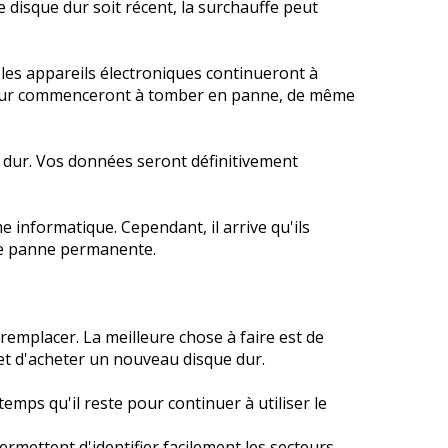
 disque dur soit récent, la surchauffe peut
Exchange Toolkit
Outlook Toolkit
 les appareils électroniques continueront à
Réparation de fichiers Toolkit
e dur commenceront à tomber en panne, de même
MS SQL Toolkit
Récupération de données Toolkit
e dur. Vos données seront définitivement
Forensique
informatique. Cependant, il arrive qu'ils
ne panne permanente.
Analyse criminelle des courriels
Analyse légale des bases de données
Analyseur de logs MySQL
remplacer. La meilleure chose à faire est de
t d'acheter un nouveau disque dur.
Analyseur de logs MS SQL
mps qu'il reste pour continuer à utiliser le
permettent d'identifier facilement les secteurs