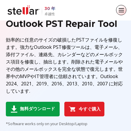
30 年
®
STELLAR
REPAIR FOR OUTLOOK
卓越性
Outlook PST Repair Tool
メインメニューに戻る
メインメニューに戻る
メインメニューに戻る
メインメニューに戻る
効率的に任意のサイズの破損したPSTファイルを修復し
個人向け
ビジネス向け
概要
リソース
ます。強力なOutlook PST修復ツールは、電子メール、
添付ファイル、連絡先、カレンダーなどのメールボック
データ復旧
メール修復
会社
事例研究
ス項目を修復し、抽出します。削除された電子メールや
その他のメールボックスを完全な状態で復元します。世
ファイル修復
リーダーシップ
ブログ
メール変換ツール
界中のMVPやIT管理者に信頼されています。Outlook
2024、2021、2019、2016、2013、2010、2007 に対応
データ消去
メディア報道
記事
メール移行
しています.
プレスリリース
動画
ファイルとデータベースの修復
無料ダウンロード
今すぐ購入
キャリア
データ復旧
*Software works only on your Desktop/Laptop
データ消去