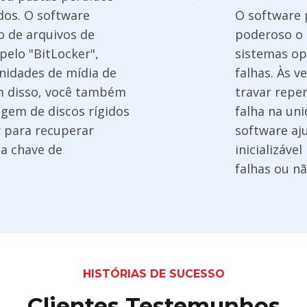
dos. O software
O software 
o de arquivos de
poderoso o 
pelo "BitLocker",
sistemas op
nidades de mídia de
falhas. Às v
m disso, você também
travar repen
agem de discos rígidos
falha na uni
r para recuperar
software aj
 a chave de
inicializáve
falhas ou não
HISTÓRIAS DE SUCESSO
Clientes Testemunhos