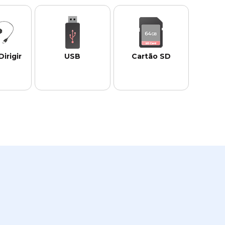
Compatível com PCs 
Compatível com as 
marcas 
e notebooks de 
principais marcas 
ígidos.
todas as marcas. 
de SSD. 
irigir
USB
Cartão SD
na 
Funciona com todas 
 Compatível com 
te com 
as principais 
todas as principais 
pais 
marcas de 
marcas de cartões 
de 
unidades USB. 
de memória.
xternas.