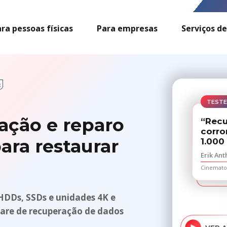
ra pessoas físicas
Para empresas
Serviços de
TEST
ação e reparo
“Recu
corro
ra restaurar
1.000
Erik Ant
Cinematog
HDDs, SSDs e unidades 4K e
ware de recuperação de dados