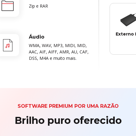
 Suporta todas as 
principais 
Zip e RAR
de discos r
Externo D
Áudio
WMA, WAV, MP3, MIDI, MID,
AAC, AIF, AIFF, AMR, AU, CAF,
Funcio
DSS, M4A e muito mais.
perfeitamen
as princi
marcas 
unidades e
SOFTWARE PREMIUM POR UMA RAZÃO
Brilho puro oferecido