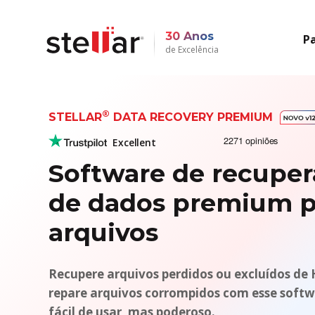
30 Anos
Pa
de Excelência
®
STELLAR
DATA RECOVERY PREMIUM
Excellent
Software de recuper
de dados premium pa
arquivos
Recupere arquivos perdidos ou excluídos de 
repare arquivos corrompidos com esse soft
fácil de usar, mas poderoso.