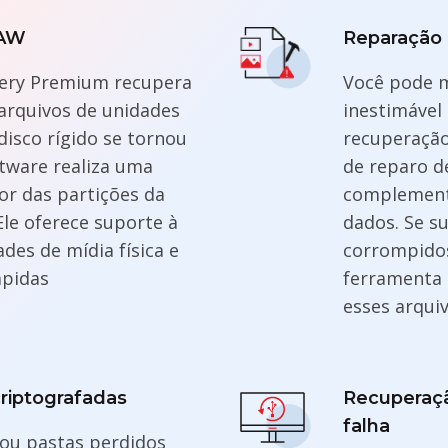
RAW
Reparação 
very Premium recupera
Você pode m
 arquivos de unidades
inestimável
disco rígido se tornou
recuperação
ftware realiza uma
de reparo d
or das partições da
complemento
Ele oferece suporte à
dados. Se s
des de mídia física e
corrompidos,
mpidas
ferramenta 
esses arquiv
riptografadas
Recuperaçã
falha
 ou pastas perdidos