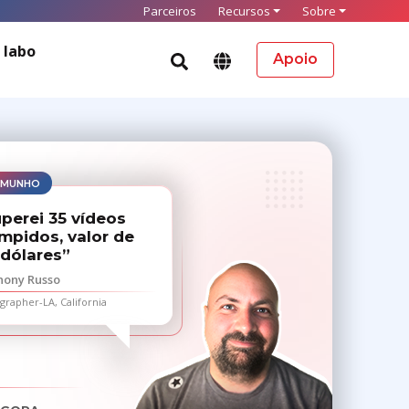
Parceiros
Recursos
Sobre
 labo
Apoio
EMUNHO
perei 35 vídeos
mpidos, valor de
 dólares”
hony Russo
rapher-LA, California