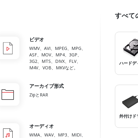
すべて
ビデオ
WMV、AVI、MPEG、MPG、
ASF、MOV、MP4、3GP、
3G2、MTS、DIVX、FLV、
ハードデ
M4V、VOB、MKVなど。
すべての
ハード
アーカイブ形式
ブ・ブラ
サポー
ZipとRAR
外付けド
オーディオ
トップク
WMA、WAV、MP3、MIDI、
外付けド