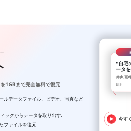
ト
“自宅
ータを
伸也 冨
タを1GBまで完全無料で復元
日本
ールデータファイル、ビデオ、写真など
ティックからデータを取り出す.
今す
たファイルを復元.