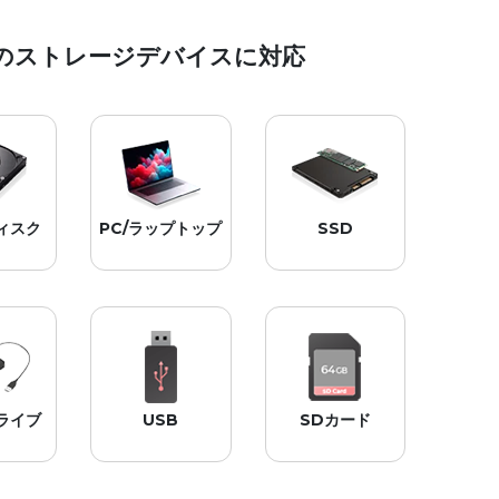
のストレージデバイスに対応
ィスク
PC/ラップトップ
SSD
主要な
すべてのPCおよ
主要なSSDブラ
ドライ
びノートPCブラ
ンドと互換性が
ンドを
ンドに対応。
あります。
ト。
ライブ
USB
SDカード
ラスの
すべての主要US
すべての主要メ
ライブ
Bドライブブラ
モリーカードブ