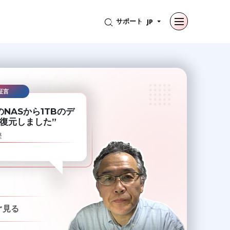
サポート
JP
メインメニューに戻る
メインメニューに戻る
メインメニューに戻る
メインメニューに戻る
個人向け
ビジネス向け
概要
リソース
証言
データ復旧
メール修復
会社
事例研究
のNASから1TBのデ
復元しました”
ファイル修復
リーダーシップ
ブログ
メール変換ツール
樫
データ消去
メディア報道
記事
メール移行
プレスリリース
動画
ファイルとデータベースの修復
キャリア
データ復旧
ぐ見る
データ消去